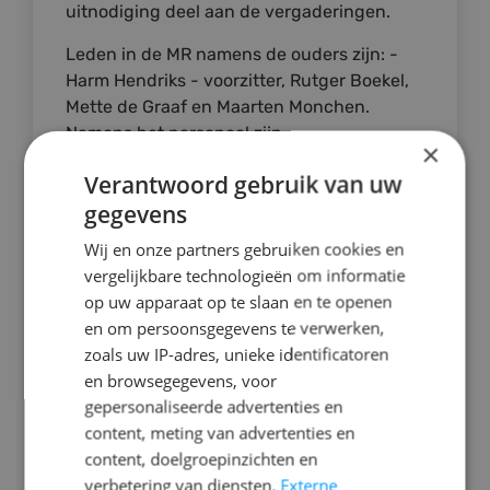
uitnodiging deel aan de vergaderingen.
Leden in de MR namens de ouders zijn: -
Harm Hendriks - voorzitter, Rutger Boekel,
Mette de Graaf en Maarten Monchen.
Namens het personeel zijn
×
vertegenwoordigd: Annika van den Hoff,
Verantwoord gebruik van uw
Froukje Breman, Inez Siezenga en Sabrina
gegevens
Ravenhorst.
Wij en onze partners gebruiken cookies en
De MR vergadert maandelijks in school en
vergelijkbare technologieën om informatie
overlegt over diverse onderwerpen die in
op uw apparaat op te slaan en te openen
de school spelen. De vergaderingen zijn
en om persoonsgegevens te verwerken,
openbaar en worden aangekondigd in de
zoals uw IP-adres, unieke identificatoren
schoolgids en in de weekbrief.
en browsegegevens, voor
De inbreng van de MR bestaat voornamelijk
gepersonaliseerde advertenties en
uit het meedenken over en kritisch
content, meting van advertenties en
beoordelen van ontwikkelingen en
content, doelgroepinzichten en
(beleids)plannen. Onderwerpen die daarbij
verbetering van diensten.
Externe