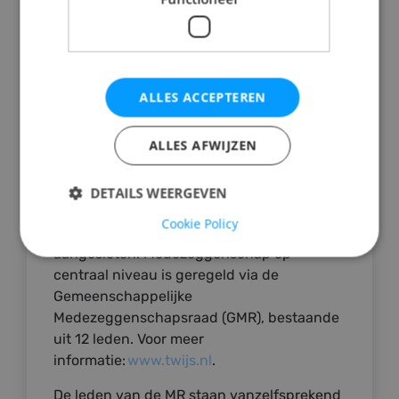
nieuwe medewerkers. Daarvoor heeft altijd
een MR-lid zitting in een
benoemingscommissie. Bij de benoeming
van een nieuwe directeur hebben twee
ALLES ACCEPTEREN
MR-leden zitting in de commissie. Het
overblijven, waarbij kinderen tussen de
ALLES AFWIJZEN
middag op school kunnen blijven, valt
onder de eindverantwoordelijkheid van de
MR. De Koningin Emmaschool maakt
DETAILS WEERGEVEN
onderdeel uit van TWijs, waarbij 31 scholen
Cookie Policy
uit de regio Zuid-Kennemerland zijn
aangesloten. Medezeggenschap op
centraal niveau is geregeld via de
Gemeenschappelijke
Medezeggenschapsraad (GMR), bestaande
uit 12 leden. Voor meer
informatie:
www.twijs.nl
.
De leden van de MR staan vanzelfsprekend