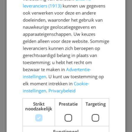
zoal aan bod komen zijn:
leveranciers (1913)
kunnen uw gegevens
ook verwerken voor deze en andere
* het onderwijssysteem
doeleinden, waaronder het gebruik van
* de personeelsformatie
nauwkeurige geolocatiegegevens en
* de sfeer op school
apparaateigenschappen. Uw keuzes
* het schoolgebouw en de pleinen
gelden alleen voor deze website. Sommige
* pauze- en schooltijden
leveranciers kunnen zich beroepen op
* de verkeersveiligheid rond de school
gerechtvaardigd belang in plaats van
toestemming; u hebt het recht om
De taken en bevoegdheden van de MR zijn
bezwaar te maken in
Advertentie-
vastgelegd in de wet Medezeggenschap
instellingen
. U kunt uw toestemming op
Onderwijs 1992. Afhankelijk van het
elk moment intrekken in
Cookie-
onderwerp heeft de MR adviesrecht of
instellingen
.
Privacybeleid
instemmingsrecht. Dat betekent dat de MR
in het ene geval een advies geeft, en in een
Strikt
Prestatie
Targeting
ander geval, ervan uitgaande dat de MR
noodzakelijk
achter het (nieuwe) beleid staat, hiermee
instemt.
De MR is betrokken bij de aanname van
Functioneel