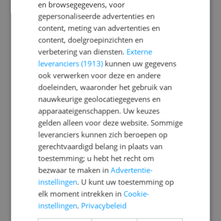
zonder winstoogmerk met een
en browsegegevens, voor
maatschappelijk doel. Het bieden van
gepersonaliseerde advertenties en
kinderopvang met hoogwaardige
content, meting van advertenties en
pedagogische kwaliteit staat voorop en
content, doelgroepinzichten en
ieder kind staat daarbij centraal.
verbetering van diensten.
Externe
leveranciers (1913)
kunnen uw gegevens
“
Het is onze missie om elke dag samen met
ook verwerken voor deze en andere
de kinderen het avontuur aan te gaan op
doeleinden, waaronder het gebruik van
weg naar de beste versie van zichzelf.
”
nauwkeurige geolocatiegegevens en
apparaateigenschappen. Uw keuzes
Onze kernwaarden
Avontuur, Plezier,
gelden alleen voor deze website. Sommige
Leren en Aandacht
zijn belangrijk voor ons
leveranciers kunnen zich beroepen op
en geven richting aan ons beleid en manier
gerechtvaardigd belang in plaats van
van werken.
toestemming; u hebt het recht om
bezwaar te maken in
Advertentie-
Avontuur
instellingen
. U kunt uw toestemming op
Elke dag gaan we samen met de kinderen
elk moment intrekken in
Cookie-
het avontuur aan. In de basis zorgen we
instellingen
.
Privacybeleid
voor een veilige omgeving waarin kinderen