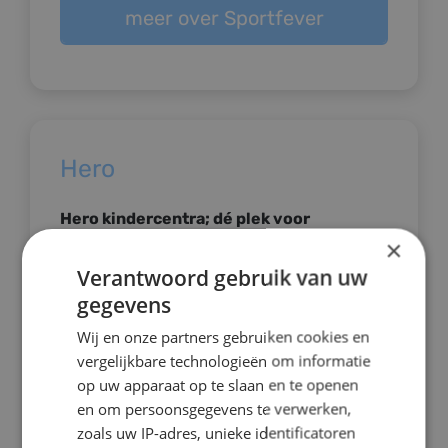
meer over Sportfever
Hero
Hero kindercentra; dé plek voor
kinderopvang in Haarlem en Spaarndam
×
Verantwoord gebruik van uw
Met zo’n 82 opvanglocaties bieden we ieder
gegevens
kind in Haarlem en Spaarndam passende
opvang in de buurt. Vanuit een lange
Wij en onze partners gebruiken cookies en
historie, groot lokaal netwerk en gedegen
vergelijkbare technologieën om informatie
pedagogische kennis kan er snel
op uw apparaat op te slaan en te openen
ingespeeld worden op ontwikkelingen in de
en om persoonsgegevens te verwerken,
samenleving. We zijn bewust een stichting
zoals uw IP-adres, unieke identificatoren